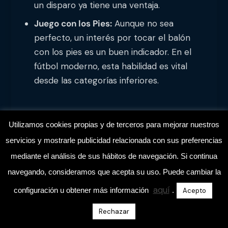
un disparo ya tiene una ventaja.
Juego con los Pies:
Aunque no sea
perfecto, un interés por tocar el balón
con los pies es un buen indicador. En el
fútbol moderno, esta habilidad es vital
desde las categorías inferiores.
Cualidades Psicológicas Y
Utilizamos cookies propias y de terceros para mejorar nuestros
Personales
servicios y mostrarle publicidad relacionada con sus preferencias
Estas son, quizás, las más importantes y las más
mediante el análisis de sus hábitos de navegación. Si continua
difíciles de detectar, pero también las más
navegando, consideramos que acepta su uso. Puede cambiar la
gratificantes de fomentar:
aquí
configuración u obtener más información
.
Acepto
Valentía:
No tener miedo a lanzarse, a ir al
Rechazar
choque, a meter la mano o el pie.