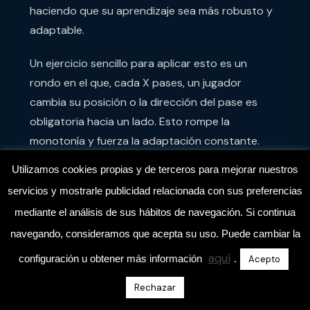
haciendo que su aprendizaje sea más robusto y
adaptable.
Un ejercicio sencillo para aplicar esto es un
rondo en el que, cada X pases, un jugador
cambia su posición o la dirección del pase es
obligatoria hacia un lado. Esto rompe la
monotonía y fuerza la adaptación constante.
Utilizamos cookies propias y de terceros para mejorar nuestros
4. Feedback Constructivo:
servicios y mostrarle publicidad relacionada con sus preferencias
Guía, No Juicio
mediante el análisis de sus hábitos de navegación. Si continua
navegando, consideramos que acepta su uso. Puede cambiar la
La neurociencia nos recuerda que el cerebro
aquí
configuración u obtener más información
.
Acepto
aprende mejor con un feedback positivo,
concreto y orientado a la solución. Evita frases
Rechazar
genéricas o negativas como «¡Ese pase no sirve!»