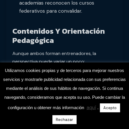
academias reconocen los cursos
federativos para convalidar.
Contenidos Y Orientación
Pedagógica
Aunque ambos forman entrenadores, la
perspectiva puede variar un poco:
Utilizamos cookies propias y de terceros para mejorar nuestros
Curso Federativo:
Se suele enfocar en
servicios y mostrarle publicidad relacionada con sus preferencias
una metodología más específica del
mediante el análisis de sus hábitos de navegación. Si continua
fútbol, directamente aplicable al campo
navegando, consideramos que acepta su uso. Puede cambiar la
de juego. Los contenidos suelen estar muy
aquí
orientados a las exigencias de la
configuración u obtener más información
.
Acepto
competición, la reglamentación y la
Rechazar
planificación táctica. Es muy práctico,