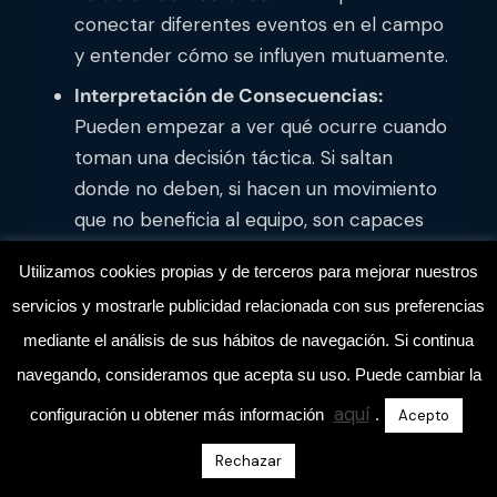
conectar diferentes eventos en el campo
y entender cómo se influyen mutuamente.
Interpretación de Consecuencias:
Pueden empezar a ver qué ocurre cuando
toman una decisión táctica. Si saltan
donde no deben, si hacen un movimiento
que no beneficia al equipo, son capaces
de darse cuenta.
Utilizamos cookies propias y de terceros para mejorar nuestros
Tienen una conciencia táctica muchísimo más
servicios y mostrarle publicidad relacionada con sus preferencias
desarrollada que en alevines. Y tú, como
mediante el análisis de sus hábitos de navegación. Si continua
entrenador, tienes la responsabilidad de
navegando, consideramos que acepta su uso. Puede cambiar la
potenciarla. Este es el momento ideal para
aquí
configuración u obtener más información
.
Acepto
introducir conceptos tácticos complejos, pero
siempre desde la vivencia, no desde la pizarra.
Rechazar