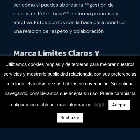
ver cómo sí puedes abordar la **gestión de
padres en fútbol base** de forma proactiva y
efectiva. Estos puntos son la base para construir
una relación de respeto y colaboración.
Marca Límites Claros Y
Explica Los Procesos
Utilizamos cookies propias y de terceros para mejorar nuestros
servicios y mostrarle publicidad relacionada con sus preferencias
Los padres necesitan saber cuándo y cómo
mediante el análisis de sus hábitos de navegación. Si continua
pueden hablar contigo. No puedes pretender
navegando, consideramos que acepta su uso. Puede cambiar la
que no hablen con su entrenador; pasan muchas
horas contigo.
aquí
configuración u obtener más información
.
Acepto
Rechazar
Pero tú debes establecer las reglas del juego.
Marca límites claros: