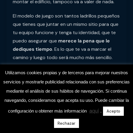
montar el edificio, tampoco va a valer de nada.
El modelo de juego son tantos ladrillos pequeños
que tienes que juntar en un mismo sitio para que
tu equipo funcione y tenga tu identidad, que te
puedo asegurar que
merece la pena que le
dediques tiempo
. Es lo que te va a marcar el
camino y luego todo será mucho más sencillo.
Un arquitecto descansa una vez que ha creado
Utilizamos cookies propias y de terceros para mejorar nuestros
el plano, se lo ha dado al jefe de obra y empiezan
servicios y mostrarle publicidad relacionada con sus preferencias
a ejecutar. Él simplemente va corrigiendo y
mediante el análisis de sus hábitos de navegación. Si continua
viendo si todo va bien. Nosotros, como
navegando, consideramos que acepta su uso. Puede cambiar la
entrenadores, somos muy parecidos. Tenemos
aquí
configuración u obtener más información
.
Acepto
nuestro modelo de juego, nuestra planificación,
hemos definido los ejercicios y ahora estamos
Rechazar
pendientes de todo lo que va ocurriendo para