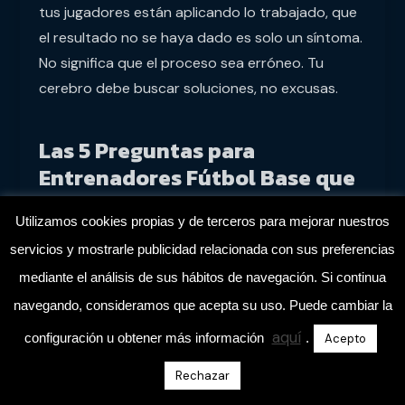
tus jugadores están aplicando lo trabajado, que
el resultado no se haya dado es solo un síntoma.
No significa que el proceso sea erróneo. Tu
cerebro debe buscar soluciones, no excusas.
Las 5 Preguntas para
Entrenadores Fútbol Base que
Transformarán Tu Enfoque
Utilizamos cookies propias y de terceros para mejorar nuestros
Cuando te haces las preguntas correctas, tu
servicios y mostrarle publicidad relacionada con sus preferencias
cerebro empieza a buscar respuestas. No te
mediante el análisis de sus hábitos de navegación. Si continua
quedes en la superficie, profundiza. Evalúa si lo
navegando, consideramos que acepta su uso. Puede cambiar la
que trabajas se ve en el partido, si el ambiente
aquí
configuración u obtener más información
.
Acepto
del grupo es bueno a pesar de las derrotas. Si la
respuesta es sí, vas por buen camino.
Rechazar