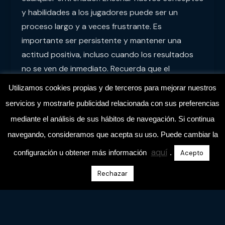
y habilidades a los jugadores puede ser un
proceso largo y a veces frustrante. Es
importante ser persistente y mantener una
actitud positiva, incluso cuando los resultados
no se ven de inmediato. Recuerda que el
progreso en el fútbol, especialmente en las
Utilizamos cookies propias y de terceros para mejorar nuestros
categorías base, requiere tiempo y esfuerzo
servicios y mostrarle publicidad relacionada con sus preferencias
constante.
mediante el análisis de sus hábitos de navegación. Si continua
navegando, consideramos que acepta su uso. Puede cambiar la
Construir una Red de
aquí
configuración u obtener más información
.
Acepto
Contactos en el Mundo del
Fútbol
Rechazar
Otro aspecto fundamental en la carrera de un
entrenador es la creación de una red de