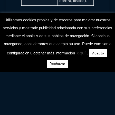
contra, finales).
Utilizamos cookies propias y de terceros para mejorar nuestros
4. Duelo individual de alto
servicios y mostrarle publicidad relacionada con sus preferencias
nivel
mediante el análisis de sus hábitos de navegación. Si continua
navegando, consideramos que acepta su uso. Puede cambiar la
El físico del juvenil ya es casi adulto. El fútbol
aquí
configuración u obtener más información
.
Acepto
Senior exige ganar duelos decisivos; no vale
esconderse en la estructura colectiva.
Rechazar
Lo que ya
Lo que
están
necesitan que
preparados
tú hagas en el
para hacer
campo
Sostener duelos
Diseñar tareas
intensos y
específicas de
fricción.
1vs1 en