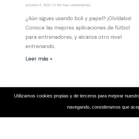
octubre 4, 2021
No hay comentarios
¿Aún sigues usando boli y papel? ¡Olvídalos!
Conoce las mejores aplicaciones de fútbol
para entrenadores, y alcanza otro nivel
entrenando.
Leer más »
Utilizamos cookies propias y de terceros para mejorar nuestro
navegando, consideramos que acept