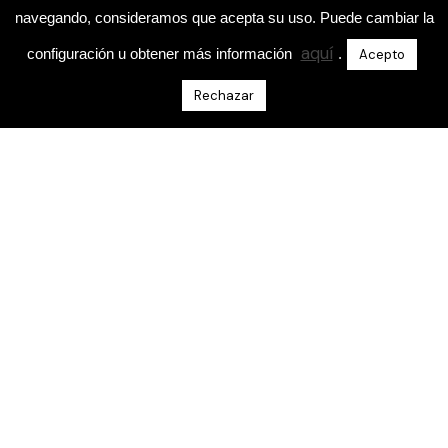
navegando, consideramos que acepta su uso. Puede cambiar la
aquí
configuración u obtener más información
.
Acepto
Rechazar
Academia de entrenadores de fútbol
Escríbeme Un Mensaje Directo En Instagram
@aprende.entrenando