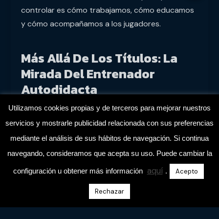
controlar es cómo trabajamos, cómo educamos
y cómo acompañamos a los jugadores.
Más Allá De Los Títulos: La
Mirada Del Entrenador
Autodidacta
Utilizamos cookies propias y de terceros para mejorar nuestros
Yo también empecé sin saber nada. No tenía
servicios y mostrarle publicidad relacionada con sus preferencias
contactos, ni títulos, ni grandes experiencias
detrás. Pero tenía una certeza: que quería
mediante el análisis de sus hábitos de navegación. Si continua
aprender. Y eso me llevó a leer, a observar, a fallar
navegando, consideramos que acepta su uso. Puede cambiar la
y volver a intentarlo. Y con el tiempo, descubrí
aquí
configuración u obtener más información
.
Acepto
que lo que realmente me daba autoridad ante
Rechazar
los jugadores no era el currículum… era la
coherencia.