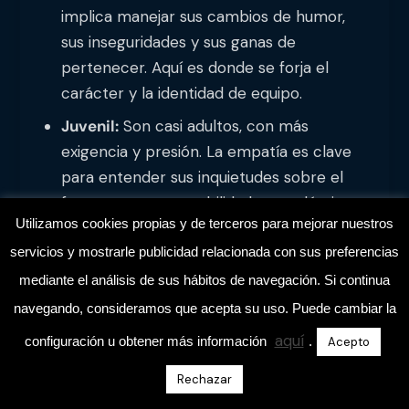
implica manejar sus cambios de humor,
sus inseguridades y sus ganas de
pertenecer. Aquí es donde se forja el
carácter y la identidad de equipo.
Juvenil:
Son casi adultos, con más
exigencia y presión. La empatía es clave
para entender sus inquietudes sobre el
futuro, sus responsabilidades académicas
Utilizamos cookies propias y de terceros para mejorar nuestros
o laborales, y cómo equilibrar el fútbol
servicios y mostrarle publicidad relacionada con sus preferencias
con el resto de su vida. Aquí, el modelo de
juego puede ser más complejo, pero la
mediante el análisis de sus hábitos de navegación. Si continua
comunicación debe ser adulta y
navegando, consideramos que acepta su uso. Puede cambiar la
bidireccional.
aquí
configuración u obtener más información
.
Acepto
Rechazar
Tus aliados en el banquillo: la