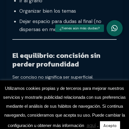
Ir al grano
Organizar bien los temas
Dejar espacio para dudas al final (no
dispersas en medio)
El equilibrio: concisión sin
perder profundidad
Ser conciso no significa ser superficial.
Significa:
Utilizamos cookies propias y de terceros para mejorar nuestros
servicios y mostrarle publicidad relacionada con sus preferencias
Elegir qué es verdaderamente importante
mediante el análisis de sus hábitos de navegación. Si continua
Explicarlo de forma clara
navegando, consideramos que acepta su uso. Puede cambiar la
Evitar redundancias
aquí
configuración u obtener más información
.
Acepto