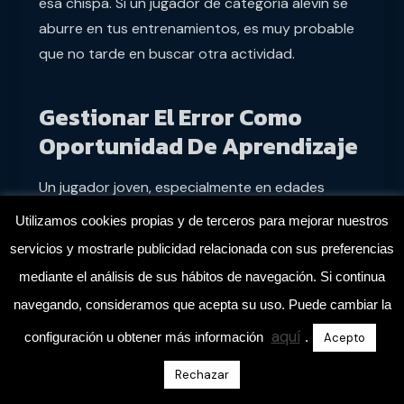
esa chispa. Si un jugador de categoría alevín se
aburre en tus entrenamientos, es muy probable
que no tarde en buscar otra actividad.
Gestionar El Error Como
Oportunidad De Aprendizaje
Un jugador joven, especialmente en edades
infantiles o cadetes, va a cometer muchos
Utilizamos cookies propias y de terceros para mejorar nuestros
errores. Es parte del proceso. Lo que esperan de
servicios y mostrarle publicidad relacionada con sus preferencias
ti es que no los castigues por ello, sino que les
mediante el análisis de sus hábitos de navegación. Si continua
ayudes a entenderlos y a aprender. ¿Un pase
navegando, consideramos que acepta su uso. Puede cambiar la
que no llegó? Un «No pasa nada, la próxima vez,
aquí
configuración u obtener más información
.
mira antes de soltarla» es mucho más efectivo
Acepto
que una reprimenda.
Rechazar