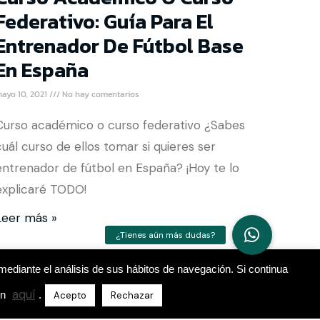
Federativo: Guía Para El
Entrenador De Fútbol Base
En España
ayo 10, 2021
No hay comentarios
Curso académico o curso federativo ¿Sabes
cuál curso de ellos tomar si quieres ser
entrenador de fútbol en España? ¡Hoy te lo
explicaré TODO!
Leer más »
mediante el análisis de sus hábitos de navegación. Si continua
aquí
ón
.
Acepto
Rechazar