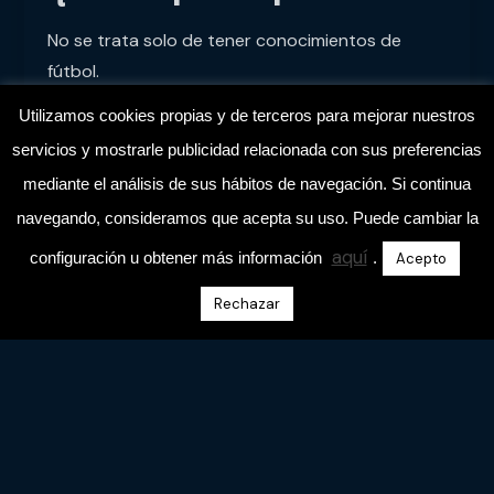
No se trata solo de tener conocimientos de
fútbol.
Se trata de
convertirte en la persona que
Utilizamos cookies propias y de terceros para mejorar nuestros
sabe aplicarlos con profesionalidad.
servicios y mostrarle publicidad relacionada con sus preferencias
mediante el análisis de sus hábitos de navegación. Si continua
Tu liderazgo no nace de lo que sabes, sino de
cómo lo integras y cómo lo transmites
.
navegando, consideramos que acepta su uso. Puede cambiar la
Por eso decimos:
aquí
configuración u obtener más información
.
Acepto
Rechazar
No te faltan conocimientos de fútbol. Te
falta convertirte en la persona que los
aplica de forma profesional.