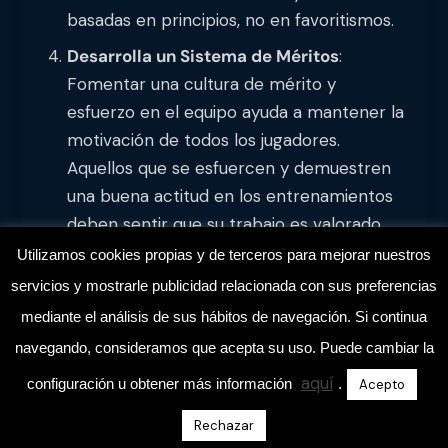
basadas en principios, no en favoritismos.
Desarrolla un Sistema de Méritos
:
Fomentar una cultura de mérito y
esfuerzo en el equipo ayuda a mantener la
motivación de todos los jugadores.
Aquellos que se esfuercen y demuestren
una buena actitud en los entrenamientos
deben sentir que su trabajo es valorado,
ya sea en forma de minutos en el campo,
Utilizamos cookies propias y de terceros para mejorar nuestros
una conversación positiva o una valoración
servicios y mostrarle publicidad relacionada con sus preferencias
delante del grupo.
mediante el análisis de sus hábitos de navegación. Si continua
navegando, consideramos que acepta su uso. Puede cambiar la
La Importancia de Mantener el
aquí
configuración u obtener más información
.
Acepto
Equilibrio Emocional
Rechazar